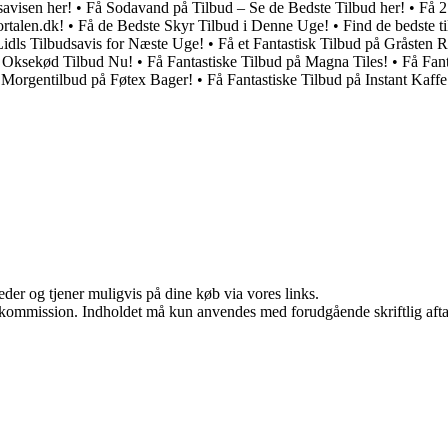
avisen her!
•
Få Sodavand på Tilbud – Se de Bedste Tilbud her!
•
Få 2
ortalen.dk!
•
Få de Bedste Skyr Tilbud i Denne Uge!
•
Find de bedste ti
Lidls Tilbudsavis for Næste Uge!
•
Få et Fantastisk Tilbud på Gråsten
t Oksekød Tilbud Nu!
•
Få Fantastiske Tilbud på Magna Tiles!
•
Få Fan
 Morgentilbud på Føtex Bager!
•
Få Fantastiske Tilbud på Instant Kaffe
er og tjener muligvis på dine køb via vores links.
få kommission. Indholdet må kun anvendes med forudgående skriftlig afta