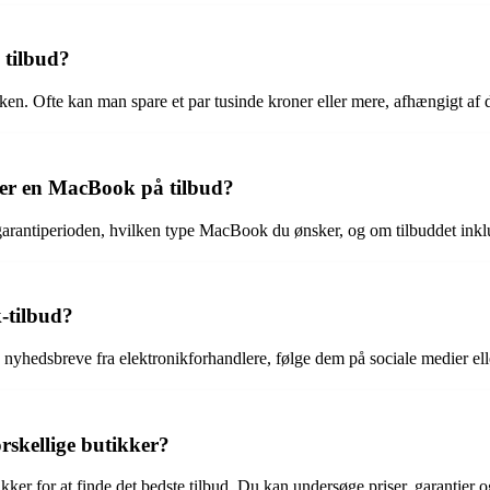
 tilbud?
en. Ofte kan man spare et par tusinde kroner eller mere, afhængigt af d
r en MacBook på tilbud?
ntiperioden, hvilken type MacBook du ønsker, og om tilbuddet inklude
-tilbud?
nyhedsbreve fra elektronikforhandlere, følge dem på sociale medier el
skellige butikker?
r for at finde det bedste tilbud. Du kan undersøge priser, garantier og