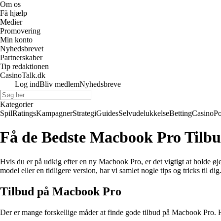
Om os
Få hjælp
Medier
Promovering
Min konto
Nyhedsbrevet
Partnerskaber
Tip redaktionen
CasinoTalk.dk
Log ind
Bliv medlem
Nyhedsbreve
Kategorier
Spil
Ratings
Kampagner
Strategi
Guides
Selvudelukkelse
Betting
Casino
Po
Få de Bedste Macbook Pro Tilbu
Hvis du er på udkig efter en ny Macbook Pro, er det vigtigt at holde øje
model eller en tidligere version, har vi samlet nogle tips og tricks til dig
Tilbud på Macbook Pro
Der er mange forskellige måder at finde gode tilbud på Macbook Pro. H