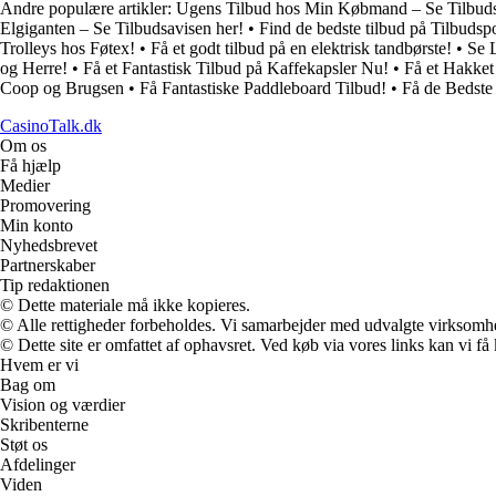
Andre populære artikler:
Ugens Tilbud hos Min Købmand – Se Tilbuds
Elgiganten – Se Tilbudsavisen her!
•
Find de bedste tilbud på Tilbudsp
Trolleys hos Føtex!
•
Få et godt tilbud på en elektrisk tandbørste!
•
Se 
og Herre!
•
Få et Fantastisk Tilbud på Kaffekapsler Nu!
•
Få et Hakke
Coop og Brugsen
•
Få Fantastiske Paddleboard Tilbud!
•
Få de Bedste
CasinoTalk.dk
Om os
Få hjælp
Medier
Promovering
Min konto
Nyhedsbrevet
Partnerskaber
Tip redaktionen
© Dette materiale må ikke kopieres.
© Alle rettigheder forbeholdes. Vi samarbejder med udvalgte virksomhed
© Dette site er omfattet af ophavsret. Ved køb via vores links kan vi 
Hvem er vi
Bag om
Vision og værdier
Skribenterne
Støt os
Afdelinger
Viden