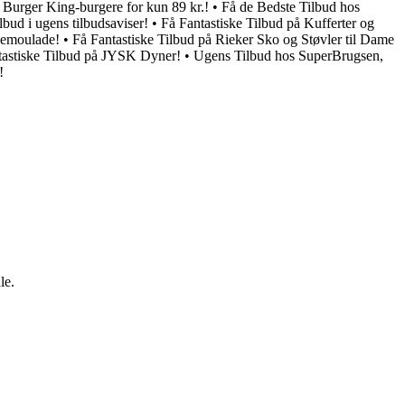
 Burger King-burgere for kun 89 kr.!
•
Få de Bedste Tilbud hos
lbud i ugens tilbudsaviser!
•
Få Fantastiske Tilbud på Kufferter og
 Remoulade!
•
Få Fantastiske Tilbud på Rieker Sko og Støvler til Dame
tastiske Tilbud på JYSK Dyner!
•
Ugens Tilbud hos SuperBrugsen,
!
le.