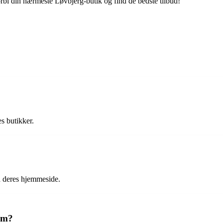
orbi din nærmeste Løvbjerg-butik og find de bedste tilbud!
s butikker.
på deres hjemmeside.
arm?