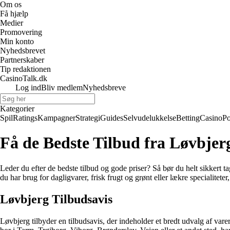
Om os
Få hjælp
Medier
Promovering
Min konto
Nyhedsbrevet
Partnerskaber
Tip redaktionen
CasinoTalk.dk
Log ind
Bliv medlem
Nyhedsbreve
Kategorier
Spil
Ratings
Kampagner
Strategi
Guides
Selvudelukkelse
Betting
Casino
Po
Få de Bedste Tilbud fra Løvbjer
Leder du efter de bedste tilbud og gode priser? Så bør du helt sikkert 
du har brug for dagligvarer, frisk frugt og grønt eller lækre specialitet
Løvbjerg Tilbudsavis
Løvbjerg tilbyder en tilbudsavis, der indeholder et bredt udvalg af varer