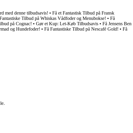
ard med denne tilbudsavis!
•
Få et Fantastisk Tilbud på Fransk
Fantastiske Tilbud på Whiskas Vådfoder og Menubokse!
•
Få
ilbud på Cognac!
•
Gør et Kup: Let-Køb Tilbudsavis
•
Få Jensens Ben
demad og Hundefoder!
•
Få Fantastiske Tilbud på Nescafé Gold!
•
Få
le.