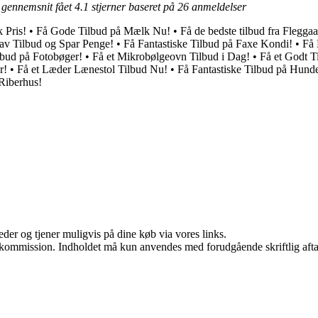
i gennemsnit fået
4.1
stjerner baseret på
26
anmeldelser
k Pris!
•
Få Gode Tilbud på Mælk Nu!
•
Få de bedste tilbud fra Flegga
av Tilbud og Spar Penge!
•
Få Fantastiske Tilbud på Faxe Kondi!
•
Få 
ilbud på Fotobøger!
•
Få et Mikrobølgeovn Tilbud i Dag!
•
Få et Godt T
r!
•
Få et Læder Lænestol Tilbud Nu!
•
Få Fantastiske Tilbud på Hun
 Riberhus!
er og tjener muligvis på dine køb via vores links.
få kommission. Indholdet må kun anvendes med forudgående skriftlig afta