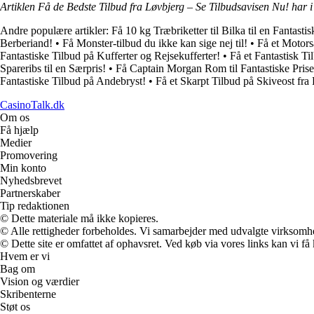
Artiklen Få de Bedste Tilbud fra Løvbjerg – Se Tilbudsavisen Nu! har 
Andre populære artikler:
Få 10 kg Træbriketter til Bilka til en Fantastis
Berberiand!
•
Få Monster-tilbud du ikke kan sige nej til!
•
Få et Motors
Fantastiske Tilbud på Kufferter og Rejsekufferter!
•
Få et Fantastisk T
Spareribs til en Særpris!
•
Få Captain Morgan Rom til Fantastiske Prise
Fantastiske Tilbud på Andebryst!
•
Få et Skarpt Tilbud på Skiveost fra
CasinoTalk.dk
Om os
Få hjælp
Medier
Promovering
Min konto
Nyhedsbrevet
Partnerskaber
Tip redaktionen
© Dette materiale må ikke kopieres.
© Alle rettigheder forbeholdes. Vi samarbejder med udvalgte virksomhed
© Dette site er omfattet af ophavsret. Ved køb via vores links kan vi 
Hvem er vi
Bag om
Vision og værdier
Skribenterne
Støt os