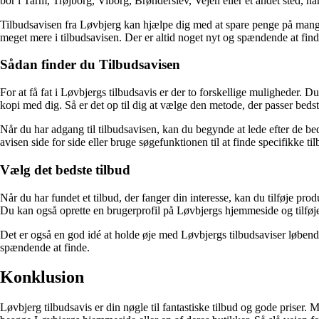
bor i Tarm, Trøjborg, Viborg, Brønderslev, Vejen eller et andet sted, har
Tilbudsavisen fra Løvbjerg kan hjælpe dig med at spare penge på mange f
meget mere i tilbudsavisen. Der er altid noget nyt og spændende at find
Sådan finder du Tilbudsavisen
For at få fat i Løvbjergs tilbudsavis er der to forskellige muligheder.
kopi med dig. Så er det op til dig at vælge den metode, der passer bedst
Når du har adgang til tilbudsavisen, kan du begynde at lede efter de be
avisen side for side eller bruge søgefunktionen til at finde specifikke til
Vælg det bedste tilbud
Når du har fundet et tilbud, der fanger din interesse, kan du tilføje pro
Du kan også oprette en brugerprofil på Løvbjergs hjemmeside og tilføje d
Det er også en god idé at holde øje med Løvbjergs tilbudsaviser løbende.
spændende at finde.
Konklusion
Løvbjerg tilbudsavis er din nøgle til fantastiske tilbud og gode priser.