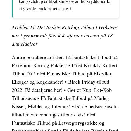
karryketchup er tilsat karry og andre krydderier for
at give det en krydret smag.§
Artiklen Få Det Bedste Ketchup Tilbud I Gråsten!
har i gennemsnit fået
4.4
stjerner baseret på
18
anmeldelser
Andre populære artikler:
Få Fantastiske Tilbud på
Pokémon Kort og Pakker!
•
Få et Kvickly Kuffert
Tilbud Nu!
•
Få Fantastiske Tilbud på Elkedler,
Elkoger og Kogekander!
•
Black Friday-tilbud
2022: Få detaljerne her!
•
Gør et Kup: Let-Køb
Tilbudsavis
•
Få Fantastiske Tilbud på Maileg
Nisser, Møbler og Julemus!
•
Få de bedste Basalt-
tilbud med denne uges tilbudsavis!
•
Få
Fantastiske Tilbud på Letvægtsrygsække og
Rejserygsække i Sort!
•
Få de bedste Basalt-tilbud