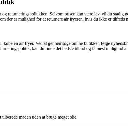
litik
tier og returneringspolitikken. Selvom prisen kan være lav, vil du stadig
m der er mulighed for at returnere air fryeren, hvis du ikke er tilfreds
vil købe en air fryer. Ved at gennemsøge online butikker, følge nyhedsb
turneringspolitik, kan du finde det bedste tilbud og få mest muligt ud af
at tilberede maden uden at bruge meget olie.