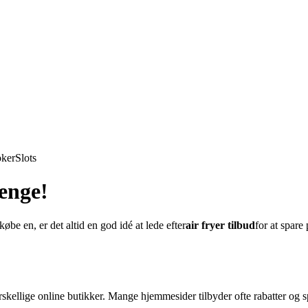
ker
Slots
enge!
købe en, er det altid en god idé at lede efter
air fryer tilbud
for at spare
skellige online butikker. Mange hjemmesider tilbyder ofte rabatter og sp