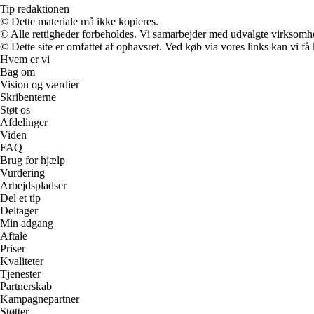
Tip redaktionen
© Dette materiale må ikke kopieres.
© Alle rettigheder forbeholdes. Vi samarbejder med udvalgte virksomhed
© Dette site er omfattet af ophavsret. Ved køb via vores links kan vi 
Hvem er vi
Bag om
Vision og værdier
Skribenterne
Støt os
Afdelinger
Viden
FAQ
Brug for hjælp
Vurdering
Arbejdspladser
Del et tip
Deltager
Min adgang
Aftale
Priser
Kvaliteter
Tjenester
Partnerskab
Kampagnepartner
Støtter