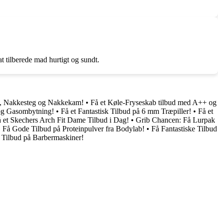
 tilberede mad hurtigt og sundt.
et, Nakkesteg og Nakkekam!
•
Få et Køle-Fryseskab tilbud med A++ og
 og Gasombytning!
•
Få et Fantastisk Tilbud på 6 mm Træpiller!
•
Få et
 et Skechers Arch Fit Dame Tilbud i Dag!
•
Grib Chancen: Få Lurpak
•
Få Gode Tilbud på Proteinpulver fra Bodylab!
•
Få Fantastiske Tilbud
e Tilbud på Barbermaskiner!