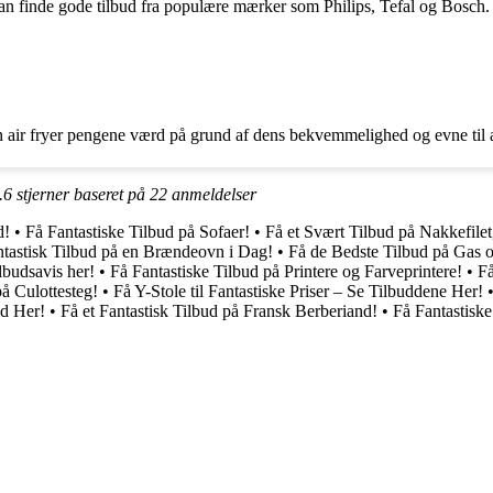
kan finde gode tilbud fra populære mærker som Philips, Tefal og Bosch.
ir fryer pengene værd på grund af dens bekvemmelighed og evne til at
.6
stjerner baseret på
22
anmeldelser
d!
•
Få Fantastiske Tilbud på Sofaer!
•
Få et Svært Tilbud på Nakkefil
ntastisk Tilbud på en Brændeovn i Dag!
•
Få de Bedste Tilbud på Gas
lbudsavis her!
•
Få Fantastiske Tilbud på Printere og Farveprintere!
•
Få
på Culottesteg!
•
Få Y-Stole til Fantastiske Priser – Se Tilbuddene Her!
ud Her!
•
Få et Fantastisk Tilbud på Fransk Berberiand!
•
Få Fantastisk