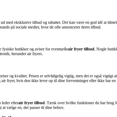
d med eksklusive tilbud og rabatter. Det kan være en god idé at tilmeld
rands på sociale medier, hvor de ofte annoncerer deres tilbud.
e fysiske butikker og aviser for eventuelle
air fryer tilbud
. Nogle butikk
tronik, herunder air fryers.
priser og kvalitet. Prisen er selvfølgelig vigtig, men det er også vigtigt
g air fryer, hvis den ikke lever op til dine forventninger eller ikke har e
 leder efter
air fryer tilbud
. Tænk over hvilke funktioner du har brug f
t at vælge en, der passer til dine behov.