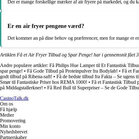
Der er mange forskellige mærker af air fryere på markedet, og du 
Er en air fryer pengene værd?
Det kommer an på dine behov og præferencer, men for mange er en a
Artiklen Få et Air Fryer Tilbud og Spar Penge! har i gennemsnit fået
3
Andre populære artikler:
Få Philips Hue Lamper til Et Fantastisk Tilbu
spar penge!
•
Få Gode Tilbud på Proteinpulver fra Bodylab!
•
Få et Fa
godt tilbud på Ribena-saft!
•
Få de bedste tilbud fra Fakta – Se ugens ti
Smør til Fantastiske Priser hos REMA 1000!
•
Få et Fantastisk Tilbud 
på Middagstallerkner!
•
Få Red Bull til Superpriser – Se de Gode Tilb
CasinoTalk.dk
Om os
Få hjælp
Medier
Promovering
Min konto
Nyhedsbrevet
Partnerskaber