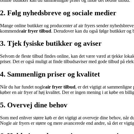
online butikker kan du sammenligne priser og finde det bedste tilbud.
2. Følg nyhedsbreve og sociale medier
Mange online butikker og producenter af air fryers sender nyhedsbreve u
kommende
air fryer tilbud
. Derudover kan du også følge butikker og b
3. Tjek fysiske butikker og aviser
Selvom de fleste tilbud findes online, kan det være værd at tjekke lokal
priser. Det er også muligt at finde tilbudsaviser med gode tilbud på elek
4. Sammenlign priser og kvalitet
Når du har fundet nogle
air fryer tilbud
, er det vigtigt at sammenligne 
køber en air fryer af høj kvalitet. Der er ingen mening i at købe en billi
5. Overvej dine behov
Som med enhver større køb er det vigtigt at overveje dine behov, når du
Nogle air fryers er større og mere avancerede end andre, så det er vigtig