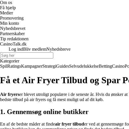
Om os
Få hjælp
Medier
Promovering
Min konto
Nyhedsbrevet
Partnerskaber
Tip redaktionen
CasinoTalk.dk
Log ind
Bliv medlem
Nyhedsbreve
Kategorier
Spil
Ratings
Kampagner
Strategi
Guides
Selvudelukkelse
Betting
Casino
Po
Få et Air Fryer Tilbud og Spar P
Air fryers
er blevet utroligt populære i de seneste år. Hvis du ønsker at 
bedste tilbud på air fryers og få mest muligt ud af dit køb.
1. Gennemsøg online butikker
En af de bedste måder at finde
air fryer tilbud
er ved at gennemsøge for