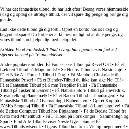
Vi har det fantastiske tilbud, du har ledt efter! Besøg vores hjemmeside
i dag og opdag de utrolige tilbud, der vil spare dig penge og bringe dig
glæde.
Lad ikke dette tilbud gå dig forbi. Opret en konto hos os i dag og
begynd at spare! Du fortjener at få mest muligt ud af dine penge, og
vores tilbud kan hjælpe dig med netop det.
Artiklen Få et Fantastisk Tilbud i Dag! har i gennemsnit fået
3.2
stjerner baseret på
16
anmeldelser
Andre populære artikler:
Få Fantastiske Tilbud på Revet Ost!
•
Få et
Lækkert Tilbud på Magnum Is!
•
Se Nettos Tilbudsavis Næste Uge!
•
Få et Nike Air Force 1 Tilbud i Dag!
•
Få Marabou Chokolade til
Fantastiske Priser!
•
Få et Blender-Tilbud du ikke kan sige Nej Til!
•
Få et Fantastisk Tilbud på 6 mm Træpiller Palle!
•
Få Fantastiske
Tilbud på Tasker til Damen!
•
Få Naturlis Store Tilbud på Havredrik,
Soyamælk og Plantemælk!
•
Få et Bacon-Tilbud i Tilbudsugen!
•
Få
Fantastiske Tilbud på Overnatning i København!
•
Gør et Kup på
JYSKs Sengetøj Tilbud!
•
Få Fantastiske Tilbud på Laminatgulve!
•
Få
de Bedste Computer Tilbud hos Elgiganten!
•
Få de Bedste Tilbud fra
Netto med Minetilbud!
•
Få 3 Tilbud på Forsikringer – Sammenlign og
Spar!
•
Find Alle Tilbudsaviser Næste Uge – Samlet På
www.Tilbudsaviser.dk
•
Ugens Tilbud hos Irma: Vin og meget mere!
•