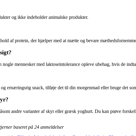
rodukter og ikke indeholder animalske produkter.
dhold af protein, der hjælper med at mætte og bevare mæthedsfornemmel
sigt?
 kan nogle mennesker med laktoseintolerance opleve ubehag, hvis de indt
og ernæringsrig snack, tilføje det til din morgenmad eller bruge det som 
kyr?
åsom andre varianter af skyr eller græsk yoghurt. Du kan prøve forskell
tjerner baseret på
24
anmeldelser