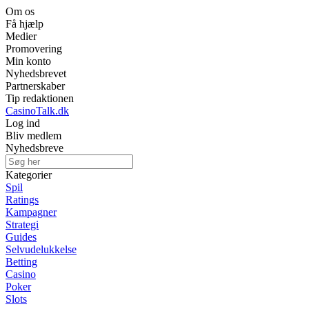
Om os
Få hjælp
Medier
Promovering
Min konto
Nyhedsbrevet
Partnerskaber
Tip redaktionen
CasinoTalk.dk
Log ind
Bliv medlem
Nyhedsbreve
Kategorier
Spil
Ratings
Kampagner
Strategi
Guides
Selvudelukkelse
Betting
Casino
Poker
Slots