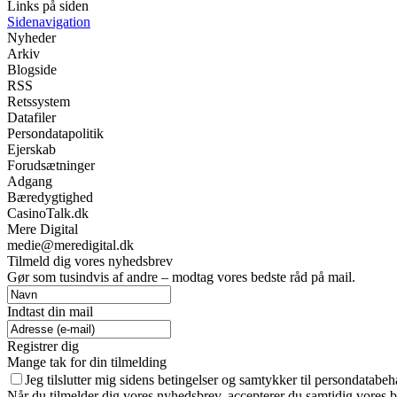
Links på siden
Sidenavigation
Nyheder
Arkiv
Blogside
RSS
Retssystem
Datafiler
Persondatapolitik
Ejerskab
Forudsætninger
Adgang
Bæredygtighed
CasinoTalk.dk
Mere Digital
medie@meredigital.dk
Tilmeld dig vores nyhedsbrev
Gør som tusindvis af andre – modtag vores bedste råd på mail.
Indtast din mail
Registrer dig
Mange tak for din tilmelding
Jeg tilslutter mig sidens betingelser og samtykker til persondatabeh
Når du tilmelder dig vores nyhedsbrev, accepterer du samtidig vores b