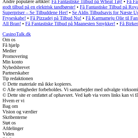
Andre populære artikler:
Få Fantastiske Tilbud på Wheat Tøj!
•
Få Fa
godt tilbud på en elektrisk tandbørste!
•
Få Fantastiske Tilbud på Ro
Superpriser – Se Tilbuddene Her!
•
Se Aldis Tilbudsavis for Næste U
Fryseskabe!
•
Få Pizzadej på Tilbud Nu!
•
Få Karmameju Olie til Fant
All Bran!
•
Få Fantastiske Tilbud på Maanesten Smykker!
•
Få Birke
CasinoTalk.dk
Om os
Få hjælp
Medier
Promovering
Min konto
Nyhedsbrevet
Partnerskaber
Tip redaktionen
© Dette materiale må ikke kopieres.
© Alle rettigheder forbeholdes. Vi samarbejder med udvalgte virksomh
© Dette site er omfattet af ophavsret. Ved køb via vores links kan vi
Hvem er vi
Bag om
Vision og værdier
Skribenterne
Støt os
Afdelinger
Viden