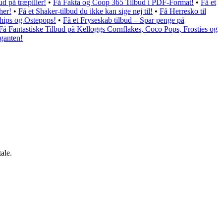
ud på træpiller!
•
Få Fakta og Coop 365 Tilbud i PDF-Format!
•
Få et
her!
•
Få et Shaker-tilbud du ikke kan sige nej til!
•
Få Herresko til
hips og Ostepops!
•
Få et Fryseskab tilbud – Spar penge på
Få Fantastiske Tilbud på Kelloggs Cornflakes, Coco Pops, Frosties og
ganten!
ale.