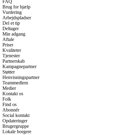
FAQ
Brug for hjælp
Vurdering
Arbejdspladser
Del et tip
Deltager
Min adgang
Aftale
Priser
Kvaliteter
Tjenester
Partnerskab
Kampagnepartner
Støtter
Henvisningspartner
Teammedlem
Medier
Kontakt os
Folk
Find os
Abonnér
Social kontakt
Opdateringer
Brugergruppe
Lokale borgere