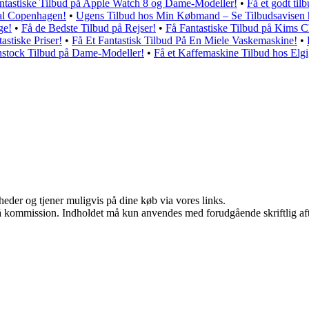
ntastiske Tilbud på Apple Watch 8 og Dame-Modeller!
•
Få et godt tilb
yal Copenhagen!
•
Ugens Tilbud hos Min Købmand – Se Tilbudsavisen 
ge!
•
Få de Bedste Tilbud på Rejser!
•
Få Fantastiske Tilbud på Kims C
astiske Priser!
•
Få Et Fantastisk Tilbud På En Miele Vaskemaskine!
•
nstock Tilbud på Dame-Modeller!
•
Få et Kaffemaskine Tilbud hos Elgi
eder og tjener muligvis på dine køb via vores links.
 få kommission. Indholdet må kun anvendes med forudgående skriftlig aft