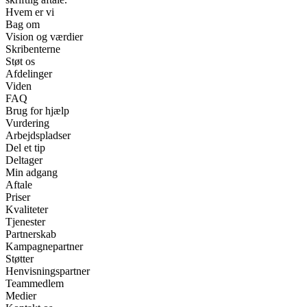
Hvem er vi
Bag om
Vision og værdier
Skribenterne
Støt os
Afdelinger
Viden
FAQ
Brug for hjælp
Vurdering
Arbejdspladser
Del et tip
Deltager
Min adgang
Aftale
Priser
Kvaliteter
Tjenester
Partnerskab
Kampagnepartner
Støtter
Henvisningspartner
Teammedlem
Medier