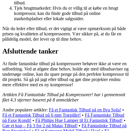
tilbud.
Tjek brugtmarkedet: Hvis du er villig til at købe en brugt
kompressor, kan du finde gode tilbud på online
markedspladser eller lokale salgssider.
Når du leder efter tilbud, er det vigtigt at være opmærksom på både
prisen og kvaliteten af kompressoren. Vær sikker på, at du får en
pålidelig model, der lever op til dine behov.
Afsluttende tanker
At finde fantastiske tilbud på kompressorer behøver ikke at være en
udfordring. Ved at afgøre dine behov, holde øje med tilbudsaviser og
undersøge online, kan du spare penge på den perfekte kompressor til
dit projekt. Så gå på jagt efter tilbud og gør dine projekter endnu
mere effektive med en ny kompressor!
Artiklen Få Fantastiske Tilbud på Kompressorer! har i gennemsnit
fået
4.3
stjerner baseret på
8
anmeldelser
Andre populære artikler:
Få et Fantastisk Tilbud på en Ilva Sofa!
•
Få et Fantastisk Tilbud på 6 mm Træpiller!
•
Få Fantastiske Tilbud
på Faxe Kondi!
•
Få Philips Hue Lamper til Et Fantastisk Tilbud!
•
Gør et kup – Få 3 for 2 på Matas Tilbud!
•
Få Fantastiske Tilbud på
Ren Stearinlys!
•
Få et Samsung Mobil Tilbud i Dag!
•
Få