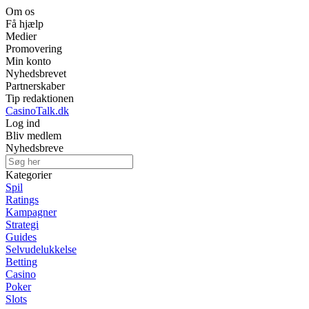
Om os
Få hjælp
Medier
Promovering
Min konto
Nyhedsbrevet
Partnerskaber
Tip redaktionen
CasinoTalk.dk
Log ind
Bliv medlem
Nyhedsbreve
Kategorier
Spil
Ratings
Kampagner
Strategi
Guides
Selvudelukkelse
Betting
Casino
Poker
Slots