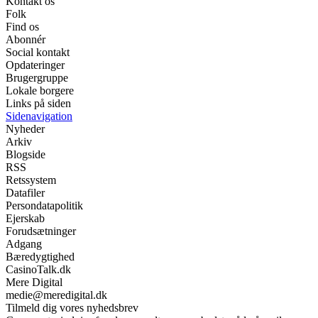
Kontakt os
Folk
Find os
Abonnér
Social kontakt
Opdateringer
Brugergruppe
Lokale borgere
Links på siden
Sidenavigation
Nyheder
Arkiv
Blogside
RSS
Retssystem
Datafiler
Persondatapolitik
Ejerskab
Forudsætninger
Adgang
Bæredygtighed
CasinoTalk.dk
Mere Digital
medie@meredigital.dk
Tilmeld dig vores nyhedsbrev