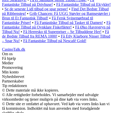
Fantastiske Tilbud på Drivhuse!
•
Få Fantastiske Tilbud på Elcykler!
•
Se de seneste Lidl tilbud og spar penge!
•
Find Det Bedste Tilbud
på Ribbensteg!
•
Grib Chancen: Få UGG Støvler og Bamsestøvler i
Brun til Et Fantastisk Tilbud!
•
Få Fersk Svinemørbrad til
Fantastiske Priser!
•
Få Fantastiske Tilbud på Tasker til Damen!
•
Få
Fantastiske Tilbud på Ovnklare Fiskefileter!
•
Få Øko Havregryn på
Tilbud Nu!
•
Få Herresko til Superpriser – Se Tilbuddene Her!
•
Få
de Bedste Tilbud fra REMA 1000!
•
Få Etly Klarborg Nisser Tilbud
– Spar Nu!
•
Få Fantastiske Tilbud på Nescafé Gold!
CasinoTalk.dk
Om os
Få hjælp
Medier
Promovering
Min konto
Nyhedsbrevet
Partnerskaber
Tip redaktionen
© Dette materiale må ikke kopieres.
© Alle rettigheder forbeholdes. Vi samarbejder med udvalgte
virksomheder og tjener muligvis på dine køb via vores links.
© Dette site er omfattet af ophavsret. Ved køb via vores links kan vi
få kommission. Indholdet må kun anvendes med forudgående
skriftlig aftale.