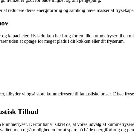
gi, hvilket er godt for både miljøet og din pengepung.
r at reducere deres energiforbrug og samtidig have masser af frysekapaci
hov
r og kapaciteter. Hvis du kun har brug for en lille kummefryser til en m
tvarer uden at optage for meget plads i dit køkken eller dit fryserum.
r, tilbyder vi også store kummefrysere til fantastiske priser. Disse fry
stisk Tilbud
r en kummefryser. Derfor har vi sikret os, at vores udvalg af kummefrysere
kvalitet, men også muligheden for at spare på både energiforbrug og pen