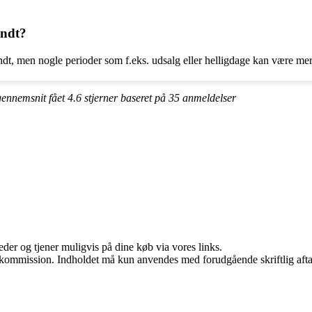
undt?
undt, men nogle perioder som f.eks. udsalg eller helligdage kan være mer
gennemsnit fået
4.6
stjerner baseret på
35
anmeldelser
er og tjener muligvis på dine køb via vores links.
få kommission. Indholdet må kun anvendes med forudgående skriftlig afta