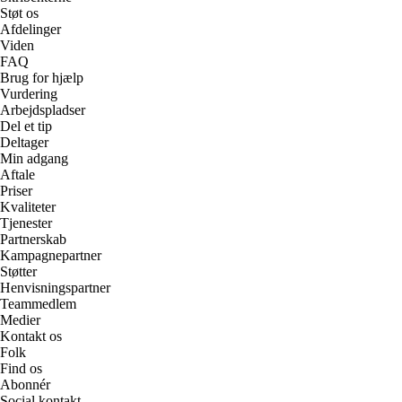
Støt os
Afdelinger
Viden
FAQ
Brug for hjælp
Vurdering
Arbejdspladser
Del et tip
Deltager
Min adgang
Aftale
Priser
Kvaliteter
Tjenester
Partnerskab
Kampagnepartner
Støtter
Henvisningspartner
Teammedlem
Medier
Kontakt os
Folk
Find os
Abonnér
Social kontakt