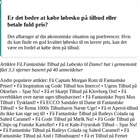
Er det bedre at købe løbesko på tilbud eller
betale fuld pris?
Det afhænger af din økonomiske situation og præferencer. Hvis
du kan finde en god kvalitet løbesko til en lavere pris, kan det
være en fordel at købe dem på tilbud.
Artiklen Få Fantastiske Tilbud på Løbesko til Dame! har i gennemsnit
fået
3.3
stjerner baseret på
40
anmeldelser
Andre populære artikler:
Få Captain Morgan Rom til Fantastiske
Priser!
•
Få Inspiration og Gode Tilbud hos Imerco!
•
Ugens Tilbud på
Oksefars – Spar Nu!
•
Få et Skarpt Tilbud på Klovborg Ost!
•
Få
overblikket over næste uges tilbudsaviser!
•
Få Fantastiske Pepsi Max
Tilbud i Tyskland!
•
Få ECCO Sandaler til Dame til Fantastiske
Tilbud!
•
Se Rema 1000s Tilbudsavis Næste Uge!
•
Få et Aperol-tilbud
du ikke kan sige nej til!
•
Få Fantastiske Tilbud på Baileys Colada og
Salted Caramel!
•
Få Gode Tilbud på Mælk Nu!
•
Få Gode Tilbud på
Chips og Franske Kartofler!
•
Få et Køle-Fryseskab Tilbud – Spar Nu!
•
Få Fantastiske Tilbud på Baileys Colada og Salted Caramel!
•
Få
Fantastiske Tilbud på And i Tilbudsugen!
•
Få et Tilbud på Fernet