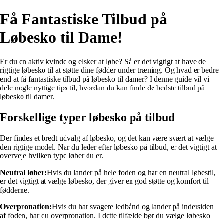
Få Fantastiske Tilbud på
Løbesko til Dame!
Er du en aktiv kvinde og elsker at løbe? Så er det vigtigt at have de
rigtige løbesko til at støtte dine fødder under træning. Og hvad er bedre
end at få fantastiske tilbud på løbesko til damer? I denne guide vil vi
dele nogle nyttige tips til, hvordan du kan finde de bedste tilbud på
løbesko til damer.
Forskellige typer løbesko på tilbud
Der findes et bredt udvalg af løbesko, og det kan være svært at vælge
den rigtige model. Når du leder efter løbesko på tilbud, er det vigtigt at
overveje hvilken type løber du er.
Neutral løber:
Hvis du lander på hele foden og har en neutral løbestil,
er det vigtigt at vælge løbesko, der giver en god støtte og komfort til
fødderne.
Overpronation:
Hvis du har svagere ledbånd og lander på indersiden
af foden, har du overpronation. I dette tilfælde bør du vælge løbesko