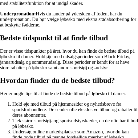
med stabilitetsfunktion for at undgå skader.
Underpronation:
Hvis du lander på ydersiden af foden, har du
underpronation. Du bør vælge løbesko med ekstra stødabsorbering for
at beskytte fødderne.
Bedste tidspunkt til at finde tilbud
Der er visse tidspunkter på året, hvor du kan finde de bedste tilbud på
løbesko til damer. Hold øje med udsalgsperioder som Black Friday,
januarudsalg og sommerudsalg. Disse perioder er kendt for at have
store rabatter på løbesko samt andre sportstøj og -udstyr.
Hvordan finder du de bedste tilbud?
Her er nogle tips til at finde de bedste tilbud på løbesko til damer:
Hold øje med tilbud på hjemmesider og nyhedsbreve fra
sportsforhandlere. De sender ofte eksklusive tilbud og rabatter til
deres abonnenter.
Tjek større sportstøj- og sportsudstyrskæder, da de ofte har tilbud
på løbesko.
Undersøg online markedspladser som Amazon, hvor du kan
finde gode tilbud på mange forskellige mærker af løbesko.