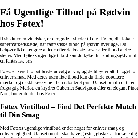
Få Ugentlige Tilbud på Rødvin
hos Føtex!
Hvis du er en vinelsker, er der gode nyheder til dig! Føtex, din lokale
supermarkedskæde, har fantastiske tilbud på rødvin hver uge. Du
behøver ikke længere at lede efter de bedste priser eller tilbud andre
steder. Med Føtexs ugentlige tilbud kan du købe din yndlingsrødvin til
en fantastisk pris.
Føtex er kendt for sit brede udvalg af vin, og de tilbyder altid noget for
enhver smag. Med deres ugentlige tilbud kan du finde populære
mærker og eksklusive vine til en rabatteret pris. Uanset om du er til en
frugtagtig Merlot, en krydret Cabernet Sauvignon eller en elegant Pinot
Noir, finder du det hos Føtex.
Føtex Vintilbud – Find Det Perfekte Match
til Din Smag
Med Føtexs ugentlige vintilbud er der noget for enhver smag og
enhver lejlighed. Uanset om du skal have gæster, ønsker at forkæle dig