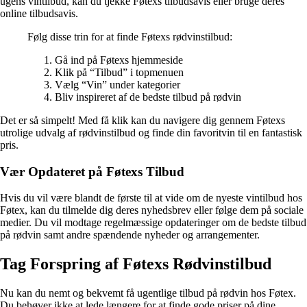
ugens vintilbud, kan du tjekke Føtexs tilbudsavis eller bruge deres
online tilbudsavis.
Følg disse trin for at finde Føtexs rødvinstilbud:
Gå ind på Føtexs hjemmeside
Klik på “Tilbud” i topmenuen
Vælg “Vin” under kategorier
Bliv inspireret af de bedste tilbud på rødvin
Det er så simpelt! Med få klik kan du navigere dig gennem Føtexs
utrolige udvalg af rødvinstilbud og finde din favoritvin til en fantastisk
pris.
Vær Opdateret på Føtexs Tilbud
Hvis du vil være blandt de første til at vide om de nyeste vintilbud hos
Føtex, kan du tilmelde dig deres nyhedsbrev eller følge dem på sociale
medier. Du vil modtage regelmæssige opdateringer om de bedste tilbud
på rødvin samt andre spændende nyheder og arrangementer.
Tag Forspring af Føtexs Rødvinstilbud
Nu kan du nemt og bekvemt få ugentlige tilbud på rødvin hos Føtex.
Du behøver ikke at lede længere for at finde gode priser på dine