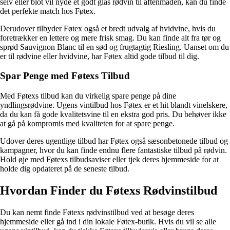
selv eller blot vil nyde et godt glas rødvin til aftenmaden, kan du finde
det perfekte match hos Føtex.
Derudover tilbyder Føtex også et bredt udvalg af hvidvine, hvis du
foretrækker en lettere og mere frisk smag. Du kan finde alt fra tør og
sprød Sauvignon Blanc til en sød og frugtagtig Riesling. Uanset om du
er til rødvine eller hvidvine, har Føtex altid gode tilbud til dig.
Spar Penge med Føtexs Tilbud
Med Føtexs tilbud kan du virkelig spare penge på dine
yndlingsrødvine. Ugens vintilbud hos Føtex er et hit blandt vinelskere,
da du kan få gode kvalitetsvine til en ekstra god pris. Du behøver ikke
at gå på kompromis med kvaliteten for at spare penge.
Udover deres ugentlige tilbud har Føtex også sæsonbetonede tilbud og
kampagner, hvor du kan finde endnu flere fantastiske tilbud på rødvin.
Hold øje med Føtexs tilbudsaviser eller tjek deres hjemmeside for at
holde dig opdateret på de seneste tilbud.
Hvordan Finder du Føtexs Rødvinstilbud
Du kan nemt finde Føtexs rødvinstilbud ved at besøge deres
hjemmeside eller gå ind i din lokale Føtex-butik. Hvis du vil se alle