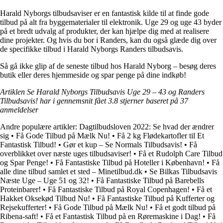
Harald Nyborgs tilbudsaviser er en fantastisk kilde til at finde gode
tilbud på alt fra byggematerialer til elektronik. Uge 29 og uge 43 byder
på et bredt udvalg af produkter, der kan hjælpe dig med at realisere
dine projekter. Og hvis du bor i Randers, kan du også glæde dig over
de specifikke tilbud i Harald Nyborgs Randers tilbudsavis.
Så gå ikke glip af de seneste tilbud hos Harald Nyborg – besøg deres
butik eller deres hjemmeside og spar penge på dine indkøb!
Artiklen Se Harald Nyborgs Tilbudsavis Uge 29 – 43 og Randers
Tilbudsavis! har i gennemsnit fået
3.8
stjerner baseret på
37
anmeldelser
Andre populære artikler:
Dagtilbudsloven 2022: Se hvad der ændrer
sig
•
Få Gode Tilbud på Mælk Nu!
•
Få 2 kg Flødekartofler til Et
Fantastisk Tilbud!
•
Gør et kup – Se Normals Tilbudsavis!
•
Få
overblikket over næste uges tilbudsaviser!
•
Få et Rudolph Care Tilbud
og Spar Penge!
•
Få Fantastiske Tilbud på Hoteller i København!
•
Få
alle dine tilbud samlet et sted – Minetilbud.dk
•
Se Bilkas Tilbudsavis
Næste Uge – Uge 51 og 32!
•
Få Fantastiske Tilbud på Barebells
Proteinbarer!
•
Få Fantastiske Tilbud på Royal Copenhagen!
•
Få et
Hakket Oksekød Tilbud Nu!
•
Få Fantastiske Tilbud på Kufferter og
Rejsekufferter!
•
Få Gode Tilbud på Mælk Nu!
•
Få et godt tilbud på
Ribena-saft!
•
Få et Fantastisk Tilbud på en Røremaskine i Dag!
•
Få