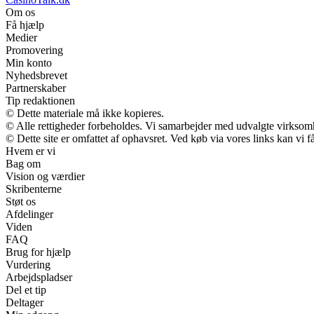
Om os
Få hjælp
Medier
Promovering
Min konto
Nyhedsbrevet
Partnerskaber
Tip redaktionen
© Dette materiale må ikke kopieres.
© Alle rettigheder forbeholdes. Vi samarbejder med udvalgte virksomh
© Dette site er omfattet af ophavsret. Ved køb via vores links kan vi
Hvem er vi
Bag om
Vision og værdier
Skribenterne
Støt os
Afdelinger
Viden
FAQ
Brug for hjælp
Vurdering
Arbejdspladser
Del et tip
Deltager