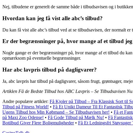
Nej, tilbudene er generelt de samme både i tilbudsavisen og i butikken
Hvordan kan jeg få vist alle abc’s tilbud?
Du kan få vist alle abc’s tilbud ved at se tilbudsavisen, der normalt e
Er der begrænsninger på, hvor mange af et tilbud je
Nogle gange er der begrænsninger på, hvor mange af et tilbud du kan kø
opmærksom på eventuelle begrænsninger.
Har abc lavpris tilbud på dagligvarer?
Ja, abc lavpris har tilbud på dagligvarer, såsom frugt, grøntsager, me
Artiklen Få de Bedste Tilbud hos ABC Lavpris – Se Tilbudsavisen Nu!
Andre populære artikler:
Få Kjoler på Tilbud – Fra Klassisk Sort til 
Tilbud på Fitness World!
•
Få Et Unikt Dameur Til Et Fantastisk Tilb
Ugens Tilbud hos Min Købmand – Se Tilbudsavisen her!
•
Få et Fant
på Maxi Zoo Odense!
•
Få Gode Tilbud på Mælk Nu!
•
Få Fantastis
Botilbud Giver Flere Boligmuligheder
•
Få Et Ledningsfri Støvsuger 
CasinoTalk.dk