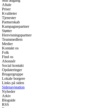
Min adgang
Aftale
Priser
Kvaliteter
Tjenester
Partnerskab
Kampagnepartner
Støtter
Henvisningspartner
Teammedlem
Medier
Kontakt os
Folk
Find os
Abonnér
Social kontakt
Opdateringer
Brugergruppe
Lokale borgere
Links på siden
Sidenavigation
Nyheder
Arkiv
Blogside
RSS