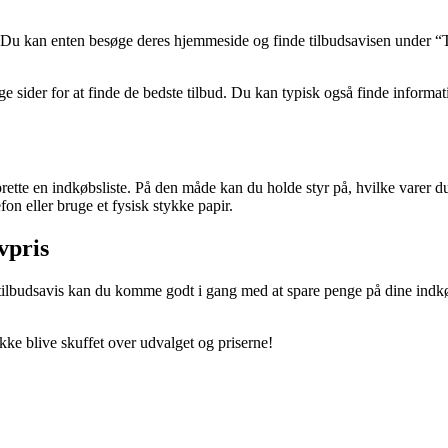
s. Du kan enten besøge deres hjemmeside og finde tilbudsavisen under “
ge sider for at finde de bedste tilbud. Du kan typisk også finde infor
prette en indkøbsliste. På den måde kan du holde styr på, hvilke varer du
fon eller bruge et fysisk stykke papir.
vpris
udsavis kan du komme godt i gang med at spare penge på dine indkøb. D
kke blive skuffet over udvalget og priserne!