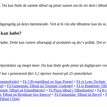
. Du kan finde de samme tilbud og priser uanset om du ser dem i tilbuds
r tilgængelig på deres hjemmeside. Ved at få vist alle tilbudene kan du s
g kan købe?
be. Dette kan variere afhængigt af produktet og abc’s politik. Det er e
jeriprodukter og meget mere. Du kan finde gode priser på dagligvarer ved
 har i gennemsnit fået
3.2
stjerner baseret på
25
anmeldelser
Sommerkjoler!
•
Få 3 Byggetilbud og Spar Penge!
•
Få et Lego Technic 
ud!
•
Få Fantastiske Tilbud på Triumph Undertøj!
•
Få et Brødrister Til
astisk Tilbud på Eltandbørster!
•
Få Pizza tilbud i Tilbudsugen!
•
Få Kyl
ke Tilbud på Bestiksæt hos Imerco!
•
Få Fantastiske Tilbud på Becel!
•
F
Tilbud I Dag!