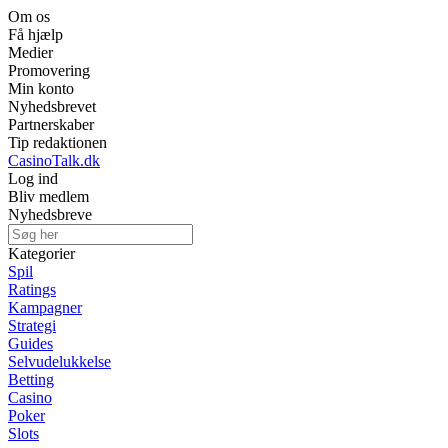
Om os
Få hjælp
Medier
Promovering
Min konto
Nyhedsbrevet
Partnerskaber
Tip redaktionen
CasinoTalk.dk
Log ind
Bliv medlem
Nyhedsbreve
Kategorier
Spil
Ratings
Kampagner
Strategi
Guides
Selvudelukkelse
Betting
Casino
Poker
Slots