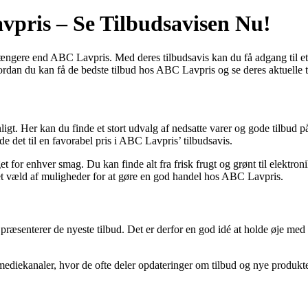
vpris – Se Tilbudsavisen Nu!
e længere end ABC Lavpris. Med deres tilbudsavis kan du få adgang til et 
ordan du kan få de bedste tilbud hos ABC Lavpris og se deres aktuelle t
gt. Her kan du finde et stort udvalg af nedsatte varer og gode tilbud p
nde det til en favorabel pris i ABC Lavpris’ tilbudsavis.
get for enhver smag. Du kan finde alt fra frisk frugt og grønt til elektr
et væld af muligheder for at gøre en god handel hos ABC Lavpris.
nterer de nyeste tilbud. Det er derfor en god idé at holde øje med t
diekanaler, hvor de ofte deler opdateringer om tilbud og nye produkter