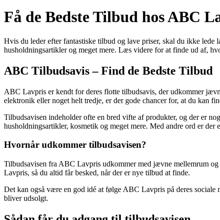
Få de Bedste Tilbud hos ABC La
Hvis du leder efter fantastiske tilbud og lave priser, skal du ikke led
husholdningsartikler og meget mere. Læs videre for at finde ud af, hv
ABC Tilbudsavis – Find de Bedste Tilbud
ABC Lavpris er kendt for deres flotte tilbudsavis, der udkommer jævnli
elektronik eller noget helt tredje, er der gode chancer for, at du kan fi
Tilbudsavisen indeholder ofte en bred vifte af produkter, og der er no
husholdningsartikler, kosmetik og meget mere. Med andre ord er der 
Hvornår udkommer tilbudsavisen?
Tilbudsavisen fra ABC Lavpris udkommer med jævne mellemrum og præse
Lavpris, så du altid får besked, når der er nye tilbud at finde.
Det kan også være en god idé at følge ABC Lavpris på deres sociale me
bliver udsolgt.
Sådan får du adgang til tilbudsavisen