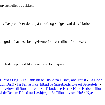
avisen eller i butikken.
e, hvilke produkter der er på tilbud, og vælge hvad du vil købe.
n god idé at læse betingelserne for hvert tilbud for at være
 at holde øje med tilbudene hos abc lavpris.
Tilbud i Dag!
•
Få Fantastiske Tilbud på Disneyland Paris!
•
Få Gode
bud i Dag!
•
Få Fantastiske Tilbud på Spisebordsstole og Spisestole!
•
lingebryst til Superpriser – Se Tilbuddene Her!
•
Få de Bedste Tilbud
å de Bedste Tilbud fra Løvbjerg – Se Tilbudsavisen Nu!
•
Nye