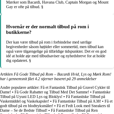
Mærker som Bacardi, Havana Club, Captain Morgan og Mount
Gay er ofte på tilbud. §
Hvornår er der normalt tilbud på rom i
butikkerne?
Der kan være tilbud på rom i forbindelse med særlige
begivenheder såsom højtider eller sommertid, men tilbud kan
også være tilgængelige på tilfældige tidspunkter. Det er en god
idé at holde øje med tilbudsaviser og nyhedsbreve for at holde
dig opdateret. §
Artiklen Få Gode Tilbud på Rom – Bacardi Hvid, Lys og Mørk Rom!
har i gennemsnit fået
4.2
stjerner baseret på
29
anmeldelser
Andre populære artikler:
Få et Fantastisk Tilbud på Gravel Cykler til
Dame!
•
Få Gode Rabatter og Tilbud Med Det Samme!
•
Fantastiske
Tilbud på Uyuni LED Lys og Bloklys!
•
Få Fantastiske Tilbud på
Vaskemiddel og Vaskekapsler!
•
Få Fantastiske Tilbud på A38!
•
Få et
godt tilbud på en blodtryksmåler!
•
Få et Fedt Look med Sneakers til
Dame – Se de Bedste Tilbud!
•
Få Fantastiske Tilbud på Ren