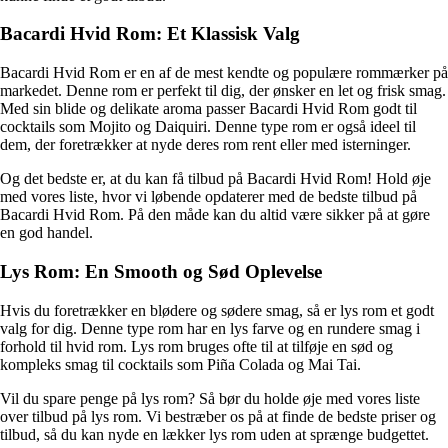
Bacardi Hvid Rom: Et Klassisk Valg
Bacardi Hvid Rom er en af de mest kendte og populære rommærker på
markedet. Denne rom er perfekt til dig, der ønsker en let og frisk smag.
Med sin blide og delikate aroma passer Bacardi Hvid Rom godt til
cocktails som Mojito og Daiquiri. Denne type rom er også ideel til
dem, der foretrækker at nyde deres rom rent eller med isterninger.
Og det bedste er, at du kan få tilbud på Bacardi Hvid Rom! Hold øje
med vores liste, hvor vi løbende opdaterer med de bedste tilbud på
Bacardi Hvid Rom. På den måde kan du altid være sikker på at gøre
en god handel.
Lys Rom: En Smooth og Sød Oplevelse
Hvis du foretrækker en blødere og sødere smag, så er lys rom et godt
valg for dig. Denne type rom har en lys farve og en rundere smag i
forhold til hvid rom. Lys rom bruges ofte til at tilføje en sød og
kompleks smag til cocktails som Piña Colada og Mai Tai.
Vil du spare penge på lys rom? Så bør du holde øje med vores liste
over tilbud på lys rom. Vi bestræber os på at finde de bedste priser og
tilbud, så du kan nyde en lækker lys rom uden at sprænge budgettet.