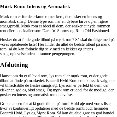
Mørk Rom: Intens og Aromatisk
Mørk rom er for de erfarne romelskere, der elsker en intens og
aromatisk smag. Denne type rom har en dybere farve og en rigere
smagsprofil. Mørk rom er ideel til dem, der ønsker at nyde rommen
rent eller i cocktailer som Dark ‘n’ Stormy og Rum Old Fashioned.
Ønsker du at finde gode tilbud på mørk rom? Så skal du følge med på
vores opdaterede liste! Her finder du altid de bedste tilbud på mørk
rom, så du kan forkæle dig selv med en lækker og intens
smagsoplevelse uden at tømme pengepungen.
Afslutning
Uanset om du er til hvid rom, lys rom eller mørk rom, er der gode
tilbud at finde på markedet. Bacardi Hvid Rom er et klassisk valg, der
vil tilfredsstille de flestes smagsløg. Lys rom er perfekt til dem, der
elsker en sød og blød smag. Og mørk rom er ideel for de modige, der
ønsker en intens og aromatisk romoplevelse.
Grib chancen for at få gode tilbud på rom! Hold øje med vores liste,
hvor vi kontinuerligt opdaterer med de bedste romtilbud, herunder
Bacardi Hvid, Lys og Mørk Rom. Så kan du altid gøre en god handel