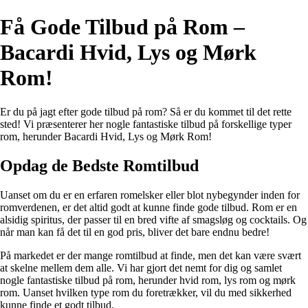
Få Gode Tilbud på Rom –
Bacardi Hvid, Lys og Mørk
Rom!
Er du på jagt efter gode tilbud på rom? Så er du kommet til det rette
sted! Vi præsenterer her nogle fantastiske tilbud på forskellige typer
rom, herunder Bacardi Hvid, Lys og Mørk Rom!
Opdag de Bedste Romtilbud
Uanset om du er en erfaren romelsker eller blot nybegynder inden for
romverdenen, er det altid godt at kunne finde gode tilbud. Rom er en
alsidig spiritus, der passer til en bred vifte af smagsløg og cocktails. Og
når man kan få det til en god pris, bliver det bare endnu bedre!
På markedet er der mange romtilbud at finde, men det kan være svært
at skelne mellem dem alle. Vi har gjort det nemt for dig og samlet
nogle fantastiske tilbud på rom, herunder hvid rom, lys rom og mørk
rom. Uanset hvilken type rom du foretrækker, vil du med sikkerhed
kunne finde et godt tilbud.