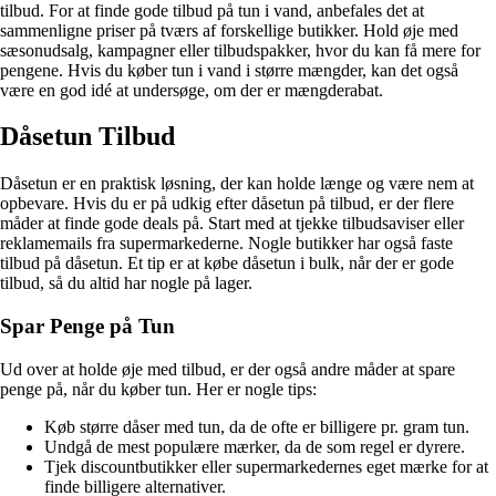
tilbud. For at finde gode tilbud på tun i vand, anbefales det at
sammenligne priser på tværs af forskellige butikker. Hold øje med
sæsonudsalg, kampagner eller tilbudspakker, hvor du kan få mere for
pengene. Hvis du køber tun i vand i større mængder, kan det også
være en god idé at undersøge, om der er mængderabat.
Dåsetun Tilbud
Dåsetun er en praktisk løsning, der kan holde længe og være nem at
opbevare. Hvis du er på udkig efter dåsetun på tilbud, er der flere
måder at finde gode deals på. Start med at tjekke tilbudsaviser eller
reklamemails fra supermarkederne. Nogle butikker har også faste
tilbud på dåsetun. Et tip er at købe dåsetun i bulk, når der er gode
tilbud, så du altid har nogle på lager.
Spar Penge på Tun
Ud over at holde øje med tilbud, er der også andre måder at spare
penge på, når du køber tun. Her er nogle tips:
Køb større dåser med tun, da de ofte er billigere pr. gram tun.
Undgå de mest populære mærker, da de som regel er dyrere.
Tjek discountbutikker eller supermarkedernes eget mærke for at
finde billigere alternativer.