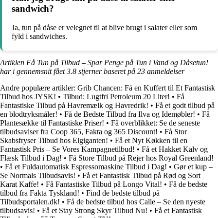
sandwich?
Ja, tun på dåse er velegnet til at blive brugt i salater eller som
fyld i sandwiches.
Artiklen Få Tun på Tilbud – Spar Penge på Tun i Vand og Dåsetun!
har i gennemsnit fået
3.8
stjerner baseret på
23
anmeldelser
Andre populære artikler:
Grib Chancen: Få en Kuffert til Et Fantastisk
Tilbud hos JYSK!
•
Tilbud: Lugtfri Petroleum 20 Liter!
•
Få
Fantastiske Tilbud på Havremælk og Havredrik!
•
Få et godt tilbud på
en blodtryksmåler!
•
Få de Bedste Tilbud fra Ilva og Idemøbler!
•
Få
Plantesække til Fantastiske Priser!
•
Få overblikket: Se de seneste
tilbudsaviser fra Coop 365, Fakta og 365 Discount!
•
Få Stor
Skabsfryser Tilbud hos Elgiganten!
•
Få et Nyt Køkken til en
Fantastisk Pris – Se Vores Kampagnetilbud!
•
Få et Hakket Kalv og
Flæsk Tilbud i Dag!
•
Få Store Tilbud på Rejer hos Royal Greenland!
•
Få et Fuldautomatisk Espressomaskine Tilbud i Dag!
•
Gør et kup –
Se Normals Tilbudsavis!
•
Få et Fantastisk Tilbud på Rød og Sort
Karat Kaffe!
•
Få Fantastiske Tilbud på Longo Vital!
•
Få de bedste
tilbud fra Fakta Tyskland!
•
Find de bedste tilbud på
Tilbudsportalen.dk!
•
Få de bedste tilbud hos Calle – Se den nyeste
tilbudsavis!
•
Få et Stay Strong Skyr Tilbud Nu!
•
Få et Fantastisk