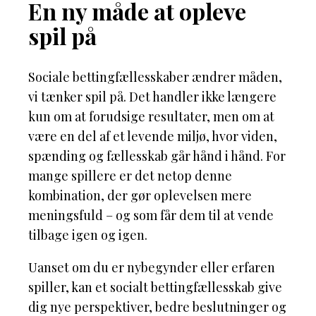
En ny måde at opleve
spil på
Sociale bettingfællesskaber ændrer måden,
vi tænker spil på. Det handler ikke længere
kun om at forudsige resultater, men om at
være en del af et levende miljø, hvor viden,
spænding og fællesskab går hånd i hånd. For
mange spillere er det netop denne
kombination, der gør oplevelsen mere
meningsfuld – og som får dem til at vende
tilbage igen og igen.
Uanset om du er nybegynder eller erfaren
spiller, kan et socialt bettingfællesskab give
dig nye perspektiver, bedre beslutninger og