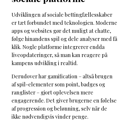
Udviklingen af sociale bettingfællesskaber
er tæt forbundet med teknologien. Moderne
apps og websites gør det muligt at chatte,
følge hinandens spil og dele analyser med få
klik. Nogle platforme integrerer endda
liveopdateringer, så man kan reagere på
kampens udvikling i realtid.
Derudover har gamification – altså brugen
af spil-elementer som point, badges og
ranglister – gjort oplevelsen mere
engagerende. Det giver brugerne en følelse
af progression og belønning, selv når de
ikke nødvendigvis vinder penge.