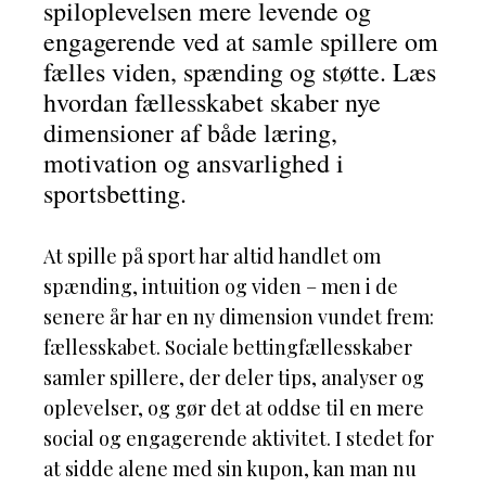
spiloplevelsen mere levende og
engagerende ved at samle spillere om
fælles viden, spænding og støtte. Læs
hvordan fællesskabet skaber nye
dimensioner af både læring,
motivation og ansvarlighed i
sportsbetting.
At spille på sport har altid handlet om
spænding, intuition og viden – men i de
senere år har en ny dimension vundet frem:
fællesskabet. Sociale bettingfællesskaber
samler spillere, der deler tips, analyser og
oplevelser, og gør det at oddse til en mere
social og engagerende aktivitet. I stedet for
at sidde alene med sin kupon, kan man nu