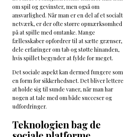
om spil og gevinster, men også om
ansvarlighed. Når man er en del af et socialt
netværk, er der ofte større opmærksomhed
på at spille med omtanke. Mange
fællesskaber opfordrer til at sætte grænser,
dele erfaringer om tab og støtte hinanden,
hvis spillet begynder at fylde for meget.
Det sociale aspekt kan dermed fungere som
en form for sikkerhedsnet. Det bliver lettere
at holde sig til sunde vaner, når man har
nogen at tale med om både succeser og
udfordringer.
Teknologien bag de
sociale platforme