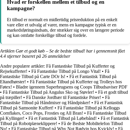
Hvad er forskellen mellem et tilbud og en
kampagne?
Et tilbud er normalt en midlertidig prisreduktion på en enkelt
vare eller et udvalg af varer, mens en kampagne typisk er en
markedsføringsindsats, der strækker sig over en længere periode
og kan omfatte forskellige tilbud og fordele.
Artiklen Gør et godt køb – Se de bedste tilbud! har i gennemsnit fået
4.4
stjerner baseret på
26
anmeldelser
Andre populære artikler:
Få Fantastiske Tilbud på Kufferter og
Rejsekufferter!
•
Få Fantastiske Tilbud på Longo Vital!
•
Få
Fantastiske Tilbud på Carte DOr Is!
•
Få et Fantastisk Tilbud på
Eltandbørster!
•
Få Fantastiske Tilbud på Kufferter og Trolleys hos
Føtex!
•
Bladre igennem Superbrugsens og Coops Tilbudsaviser PDF
•
Få Fantastiske Tilbud på Angulus Sko og Støvler!
•
Få et godt tilbud
på træpiller!
•
Få Danske Jordbær til Fantastiske Priser!
•
Få
Fantastiske Tilbud på Håndmixer og Håndpisker!
•
Få et Fantastisk
Tilbud på Samsonite Kuffert!
•
Få Fantastiske Tilbud på Kelloggs
Cornflakes, Coco Pops, Frosties og All Bran!
•
Få Fantastiske Tilbud
på Kyllinger!
•
Få et Fantastisk Tilbud på Løbebånd!
•
Få et Fantastisk
Tilbud på Robotplæneklippere!
•
Få de Bedste Mobiltelefon Tilbud
Nu!
•
Få Fantastiske Tilbud på Why Not Rødvin hos Kvickly!
•
Få