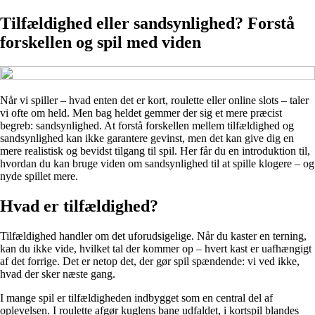
Tilfældighed eller sandsynlighed? Forstå
forskellen og spil med viden
Når vi spiller – hvad enten det er kort, roulette eller online slots – taler
vi ofte om held. Men bag heldet gemmer der sig et mere præcist
begreb: sandsynlighed. At forstå forskellen mellem tilfældighed og
sandsynlighed kan ikke garantere gevinst, men det kan give dig en
mere realistisk og bevidst tilgang til spil. Her får du en introduktion til,
hvordan du kan bruge viden om sandsynlighed til at spille klogere – og
nyde spillet mere.
Hvad er tilfældighed?
Tilfældighed handler om det uforudsigelige. Når du kaster en terning,
kan du ikke vide, hvilket tal der kommer op – hvert kast er uafhængigt
af det forrige. Det er netop det, der gør spil spændende: vi ved ikke,
hvad der sker næste gang.
I mange spil er tilfældigheden indbygget som en central del af
oplevelsen. I roulette afgør kuglens bane udfaldet, i kortspil blandes