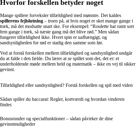
Hvorfor forskellen betyder noget
Mange spillere forveksler tilfældighed med mønstre. Det kaldes
spillerens fejlslutning
– troen på, at hvis noget er sket mange gange i
træk, må det modsatte snart ske. For eksempel: “Roulette har ramt sort
fem gange i træk, så næste gang må det blive rød.” Men sådan
fungerer tilfældighed ikke. Hvert spin er uafhængigt, og
sandsynligheden for rød er stadig den samme som før.
Ved at forstå forskellen mellem tilfældighed og sandsynlighed undgår
du at falde i den fælde. Du lærer at se spillet som det, det er: et
underholdende møde mellem held og matematik – ikke en vej til sikker
gevinst.
Tilfældighed eller sandsynlighed? Forstå forskellen og spil med viden
Sådan spiller du baccarat: Regler, kortværdi og hvordan vinderen
findes
Bonusrunder og specialfunktioner – sådan påvirker de dine
gevinstmuligheder