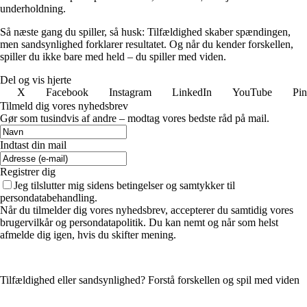
underholdning.
Så næste gang du spiller, så husk: Tilfældighed skaber spændingen,
men sandsynlighed forklarer resultatet. Og når du kender forskellen,
spiller du ikke bare med held – du spiller med viden.
Del og vis hjerte
X
Facebook
Instagram
LinkedIn
YouTube
Pin
Tilmeld dig vores nyhedsbrev
Gør som tusindvis af andre – modtag vores bedste råd på mail.
Indtast din mail
Registrer dig
Jeg tilslutter mig sidens betingelser og samtykker til
persondatabehandling.
Når du tilmelder dig vores nyhedsbrev, accepterer du samtidig vores
brugervilkår og persondatapolitik. Du kan nemt og når som helst
afmelde dig igen, hvis du skifter mening.
Tilfældighed eller sandsynlighed? Forstå forskellen og spil med viden