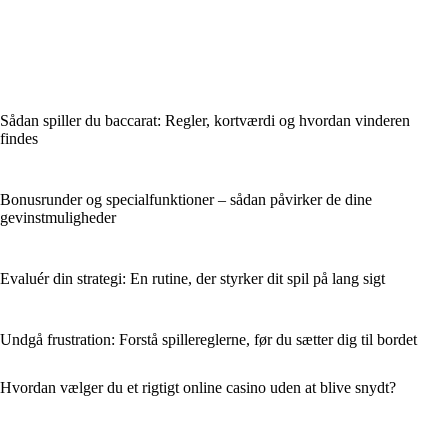
Sådan spiller du baccarat: Regler, kortværdi og hvordan vinderen
findes
Bonusrunder og specialfunktioner – sådan påvirker de dine
gevinstmuligheder
Evaluér din strategi: En rutine, der styrker dit spil på lang sigt
Undgå frustration: Forstå spillereglerne, før du sætter dig til bordet
Hvordan vælger du et rigtigt online casino uden at blive snydt?