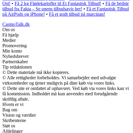
Ost!
•
Få 2 kg Flødekartofler til Et Fantastisk Tilbud!
•
Få de bedste
tilbud fra Fakta – Se ugens tilbudsavis her!
•
Få et Fantastisk Tilbud
på AirPods og iPhone!
•
Få et godt tilbud på marcipan!
CasinoTalk.dk
Om os
Få hjælp
Medier
Promovering
Min konto
Nyhedsbrevet
Partnerskaber
Tip redaktionen
© Dette materiale må ikke kopieres.
© Alle rettigheder forbeholdes. Vi samarbejder med udvalgte
virksomheder og tjener muligvis på dine køb via vores links.
© Dette site er omfattet af ophavsret. Ved køb via vores links kan vi
få kommission. Indholdet må kun anvendes med forudgående
skriftlig aftale.
Hvem er vi
Bag om
Vision og værdier
Skribenterne
Støt os
Afdelinger