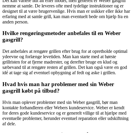
Det kan variere lidt alt efter model, men generelt er Weber gasgrill
nemme at samle. De leveres ofte med tydelige instruktioner og er
designet til at være brugervenlige. Hvis man er usikker eller ikke har
erfaring med at samle grill, kan man eventuelt bede om hjælp fra en
anden person.
Hvilke rengøringsmetoder anbefales til en Weber
gasgrill?
Det anbefales at rengøre grillen efter brug for at opretholde optimal
ydeevne og forlænge levetiden. Man kan starte med at børste
grillristen for at fjerne madrester, og derefter bruge en klud og
sæbevand til at rengøre resten af grillen. Det kan også være en god
idé at tage sig af eventuel opbygning af fedt og aske i grillen.
Hvad hvis man har problemer med sin Weber
gasgrill købt på tilbud?
Hvis man oplever problemer med sin Weber gasgrill, bør man
kontakte forhandleren eller Webers kundeservice. Weber er kendt
for deres gode kundeservice og er generelt villige til at hjælpe med
eventuelle problemer, herunder eventuel reparation eller udskiftning
af dele.