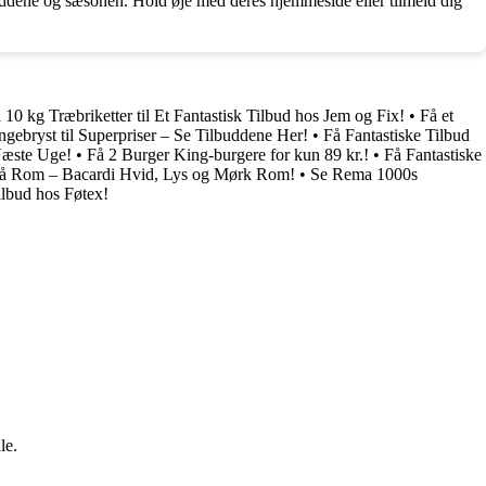
uddene og sæsonen. Hold øje med deres hjemmeside eller tilmeld dig
10 kg Træbriketter til Et Fantastisk Tilbud hos Jem og Fix!
•
Få et
ngebryst til Superpriser – Se Tilbuddene Her!
•
Få Fantastiske Tilbud
Næste Uge!
•
Få 2 Burger King-burgere for kun 89 kr.!
•
Få Fantastiske
på Rom – Bacardi Hvid, Lys og Mørk Rom!
•
Se Rema 1000s
lbud hos Føtex!
le.