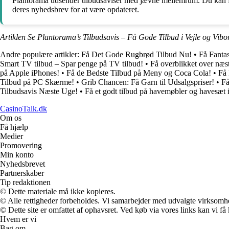
Plantorama udsender tilbudsaviser med jævne mellemrum. Du kan for
deres nyhedsbrev for at være opdateret.
Artiklen Se Plantorama’s Tilbudsavis – Få Gode Tilbud i Vejle og Vibo
Andre populære artikler:
Få Det Gode Rugbrød Tilbud Nu!
•
Få Fanta
Smart TV tilbud – Spar penge på TV tilbud!
•
Få overblikket over næst
på Apple iPhones!
•
Få de Bedste Tilbud på Meny og Coca Cola!
•
Få 
Tilbud på PC Skærme!
•
Grib Chancen: Få Garn til Udsalgspriser!
•
Få
Tilbudsavis Næste Uge!
•
Få et godt tilbud på havemøbler og havesæt i
CasinoTalk.dk
Om os
Få hjælp
Medier
Promovering
Min konto
Nyhedsbrevet
Partnerskaber
Tip redaktionen
© Dette materiale må ikke kopieres.
© Alle rettigheder forbeholdes. Vi samarbejder med udvalgte virksomhed
© Dette site er omfattet af ophavsret. Ved køb via vores links kan vi 
Hvem er vi
Bag om