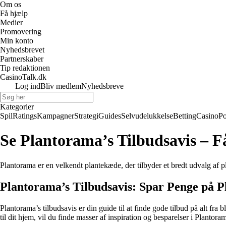
Om os
Få hjælp
Medier
Promovering
Min konto
Nyhedsbrevet
Partnerskaber
Tip redaktionen
CasinoTalk.dk
Log ind
Bliv medlem
Nyhedsbreve
Kategorier
Spil
Ratings
Kampagner
Strategi
Guides
Selvudelukkelse
Betting
Casino
Po
Se Plantorama’s Tilbudsavis – Få
Plantorama er en velkendt plantekæde, der tilbyder et bredt udvalg af pl
Plantorama’s Tilbudsavis: Spar Penge på P
Plantorama’s tilbudsavis er din guide til at finde gode tilbud på alt fra
til dit hjem, vil du finde masser af inspiration og besparelser i Plantoram