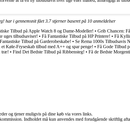
vente at få en ny tilbudsavis hver uge eller måned, afhængigt af tilb
rg! har i gennemsnit fået
3.7
stjerner baseret på
10
anmeldelser
stiske Tilbud på Apple Watch 8 og Dame-Modeller!
•
Grib Chancen: Få 
e uges tilbudsaviser!
•
Få Fantastiske Tilbud på HP Printere!
•
Få Kylli
Fantastiske Tilbud på Garderobeskabe!
•
Se Rema 1000s Tilbudsavis 
 et Køle-Fryseskab tilbud med A++ og spar penge!
•
Få Gode Tilbud 
 træ!
•
Find Det Bedste Tilbud på Ribbensteg!
•
Få de Bedste Morgenti
er og tjener muligvis på dine køb via vores links.
få kommission. Indholdet må kun anvendes med forudgående skriftlig afta