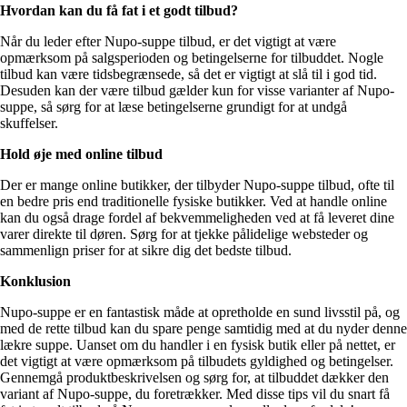
Hvordan kan du få fat i et godt tilbud?
Når du leder efter Nupo-suppe tilbud, er det vigtigt at være
opmærksom på salgsperioden og betingelserne for tilbuddet. Nogle
tilbud kan være tidsbegrænsede, så det er vigtigt at slå til i god tid.
Desuden kan der være tilbud gælder kun for visse varianter af Nupo-
suppe, så sørg for at læse betingelserne grundigt for at undgå
skuffelser.
Hold øje med online tilbud
Der er mange online butikker, der tilbyder Nupo-suppe tilbud, ofte til
en bedre pris end traditionelle fysiske butikker. Ved at handle online
kan du også drage fordel af bekvemmeligheden ved at få leveret dine
varer direkte til døren. Sørg for at tjekke pålidelige websteder og
sammenlign priser for at sikre dig det bedste tilbud.
Konklusion
Nupo-suppe er en fantastisk måde at opretholde en sund livsstil på, og
med de rette tilbud kan du spare penge samtidig med at du nyder denne
lækre suppe. Uanset om du handler i en fysisk butik eller på nettet, er
det vigtigt at være opmærksom på tilbudets gyldighed og betingelser.
Gennemgå produktbeskrivelsen og sørg for, at tilbuddet dækker den
variant af Nupo-suppe, du foretrækker. Med disse tips vil du snart få