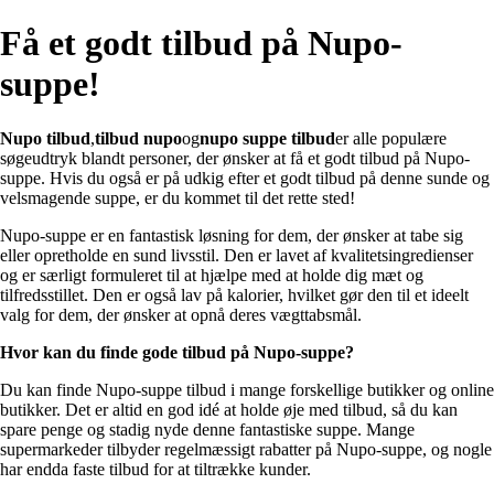
Få et godt tilbud på Nupo-
suppe!
Nupo tilbud
,
tilbud nupo
og
nupo suppe tilbud
er alle populære
søgeudtryk blandt personer, der ønsker at få et godt tilbud på Nupo-
suppe. Hvis du også er på udkig efter et godt tilbud på denne sunde og
velsmagende suppe, er du kommet til det rette sted!
Nupo-suppe er en fantastisk løsning for dem, der ønsker at tabe sig
eller opretholde en sund livsstil. Den er lavet af kvalitetsingredienser
og er særligt formuleret til at hjælpe med at holde dig mæt og
tilfredsstillet. Den er også lav på kalorier, hvilket gør den til et ideelt
valg for dem, der ønsker at opnå deres vægttabsmål.
Hvor kan du finde gode tilbud på Nupo-suppe?
Du kan finde Nupo-suppe tilbud i mange forskellige butikker og online
butikker. Det er altid en god idé at holde øje med tilbud, så du kan
spare penge og stadig nyde denne fantastiske suppe. Mange
supermarkeder tilbyder regelmæssigt rabatter på Nupo-suppe, og nogle
har endda faste tilbud for at tiltrække kunder.