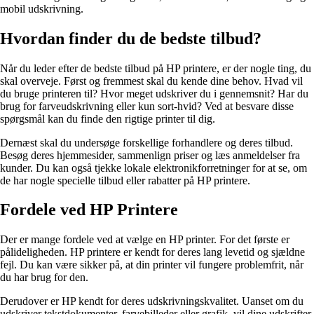
mobil udskrivning.
Hvordan finder du de bedste tilbud?
Når du leder efter de bedste tilbud på HP printere, er der nogle ting, du
skal overveje. Først og fremmest skal du kende dine behov. Hvad vil
du bruge printeren til? Hvor meget udskriver du i gennemsnit? Har du
brug for farveudskrivning eller kun sort-hvid? Ved at besvare disse
spørgsmål kan du finde den rigtige printer til dig.
Dernæst skal du undersøge forskellige forhandlere og deres tilbud.
Besøg deres hjemmesider, sammenlign priser og læs anmeldelser fra
kunder. Du kan også tjekke lokale elektronikforretninger for at se, om
de har nogle specielle tilbud eller rabatter på HP printere.
Fordele ved HP Printere
Der er mange fordele ved at vælge en HP printer. For det første er
pålideligheden. HP printere er kendt for deres lang levetid og sjældne
fejl. Du kan være sikker på, at din printer vil fungere problemfrit, når
du har brug for den.
Derudover er HP kendt for deres udskrivningskvalitet. Uanset om du
udskriver tekstdokumenter, farvebilleder eller grafik, vil dine udskrifter