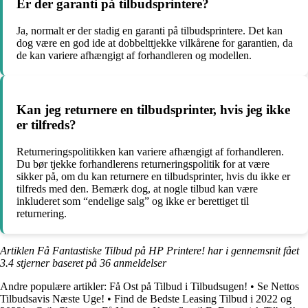
Er der garanti på tilbudsprintere?
Ja, normalt er der stadig en garanti på tilbudsprintere. Det kan
dog være en god ide at dobbelttjekke vilkårene for garantien, da
de kan variere afhængigt af forhandleren og modellen.
Kan jeg returnere en tilbudsprinter, hvis jeg ikke
er tilfreds?
Returneringspolitikken kan variere afhængigt af forhandleren.
Du bør tjekke forhandlerens returneringspolitik for at være
sikker på, om du kan returnere en tilbudsprinter, hvis du ikke er
tilfreds med den. Bemærk dog, at nogle tilbud kan være
inkluderet som “endelige salg” og ikke er berettiget til
returnering.
Artiklen Få Fantastiske Tilbud på HP Printere! har i gennemsnit fået
3.4
stjerner baseret på
36
anmeldelser
Andre populære artikler:
Få Ost på Tilbud i Tilbudsugen!
•
Se Nettos
Tilbudsavis Næste Uge!
•
Find de Bedste Leasing Tilbud i 2022 og