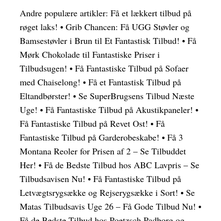
Andre populære artikler:
Få et lækkert tilbud på
røget laks!
•
Grib Chancen: Få UGG Støvler og
Bamsestøvler i Brun til Et Fantastisk Tilbud!
•
Få
Mørk Chokolade til Fantastiske Priser i
Tilbudsugen!
•
Få Fantastiske Tilbud på Sofaer
med Chaiselong!
•
Få et Fantastisk Tilbud på
Eltandbørster!
•
Se SuperBrugsens Tilbud Næste
Uge!
•
Få Fantastiske Tilbud på Akustikpaneler!
•
Få Fantastiske Tilbud på Revet Ost!
•
Få
Fantastiske Tilbud på Garderobeskabe!
•
Få 3
Montana Reoler for Prisen af 2 – Se Tilbuddet
Her!
•
Få de Bedste Tilbud hos ABC Lavpris – Se
Tilbudsavisen Nu!
•
Få Fantastiske Tilbud på
Letvægtsrygsække og Rejserygsække i Sort!
•
Se
Matas Tilbudsavis Uge 26 – Få Gode Tilbud Nu!
•
Få de Bedste Tilbud hos Poetzsch Padborg og