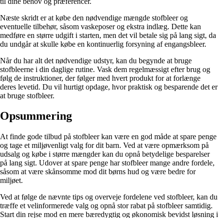
til dine behov og præferencer.
Næste skridt er at købe den nødvendige mængde stofbleer og
eventuelle tilbehør, såsom vaskeposer og ekstra indlæg. Dette kan
medføre en større udgift i starten, men det vil betale sig på lang sigt, da
du undgår at skulle købe en kontinuerlig forsyning af engangsbleer.
Når du har alt det nødvendige udstyr, kan du begynde at bruge
stofbleerne i din daglige rutine. Vask dem regelmæssigt efter brug og
følg de instruktioner, der følger med hvert produkt for at forlænge
deres levetid. Du vil hurtigt opdage, hvor praktisk og besparende det er
at bruge stofbleer.
Opsummering
At finde gode tilbud på stofbleer kan være en god måde at spare penge
og tage et miljøvenligt valg for dit barn. Ved at være opmærksom på
udsalg og købe i større mængder kan du opnå betydelige besparelser
på lang sigt. Udover at spare penge har stofbleer mange andre fordele,
såsom at være skånsomme mod dit børns hud og være bedre for
miljøet.
Ved at følge de nævnte tips og overveje fordelene ved stofbleer, kan du
træffe et velinformerede valg og opnå stor rabat på stofbleer samtidig.
Start din rejse mod en mere bæredygtig og økonomisk bevidst løsning i