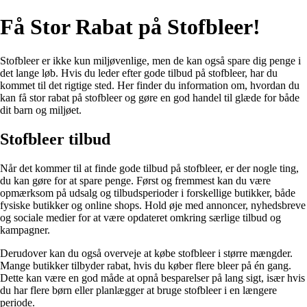
Få Stor Rabat på Stofbleer!
Stofbleer er ikke kun miljøvenlige, men de kan også spare dig penge i
det lange løb. Hvis du leder efter gode tilbud på stofbleer, har du
kommet til det rigtige sted. Her finder du information om, hvordan du
kan få stor rabat på stofbleer og gøre en god handel til glæde for både
dit barn og miljøet.
Stofbleer tilbud
Når det kommer til at finde gode tilbud på stofbleer, er der nogle ting,
du kan gøre for at spare penge. Først og fremmest kan du være
opmærksom på udsalg og tilbudsperioder i forskellige butikker, både
fysiske butikker og online shops. Hold øje med annoncer, nyhedsbreve
og sociale medier for at være opdateret omkring særlige tilbud og
kampagner.
Derudover kan du også overveje at købe stofbleer i større mængder.
Mange butikker tilbyder rabat, hvis du køber flere bleer på én gang.
Dette kan være en god måde at opnå besparelser på lang sigt, især hvis
du har flere børn eller planlægger at bruge stofbleer i en længere
periode.