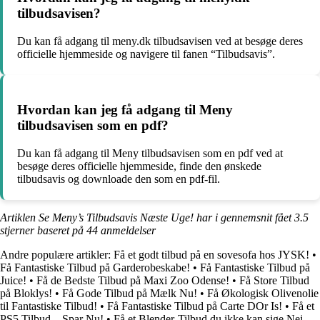
tilbudsavisen?
Du kan få adgang til meny.dk tilbudsavisen ved at besøge deres
officielle hjemmeside og navigere til fanen “Tilbudsavis”.
Hvordan kan jeg få adgang til Meny
tilbudsavisen som en pdf?
Du kan få adgang til Meny tilbudsavisen som en pdf ved at
besøge deres officielle hjemmeside, finde den ønskede
tilbudsavis og downloade den som en pdf-fil.
Artiklen Se Meny’s Tilbudsavis Næste Uge! har i gennemsnit fået
3.5
stjerner baseret på
44
anmeldelser
Andre populære artikler:
Få et godt tilbud på en sovesofa hos JYSK!
•
Få Fantastiske Tilbud på Garderobeskabe!
•
Få Fantastiske Tilbud på
Juice!
•
Få de Bedste Tilbud på Maxi Zoo Odense!
•
Få Store Tilbud
på Bloklys!
•
Få Gode Tilbud på Mælk Nu!
•
Få Økologisk Olivenolie
til Fantastiske Tilbud!
•
Få Fantastiske Tilbud på Carte DOr Is!
•
Få et
PS5 Tilbud – Spar Nu!
•
Få et Blender-Tilbud du ikke kan sige Nej