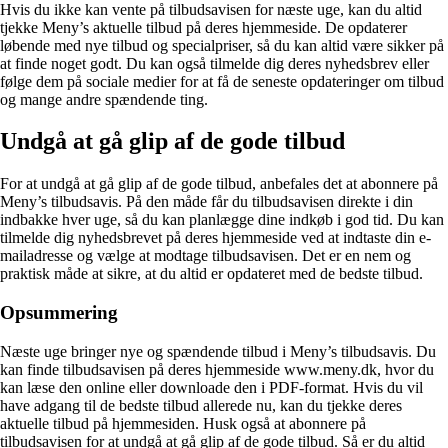
Hvis du ikke kan vente på tilbudsavisen for næste uge, kan du altid
tjekke Meny’s aktuelle tilbud på deres hjemmeside. De opdaterer
løbende med nye tilbud og specialpriser, så du kan altid være sikker på
at finde noget godt. Du kan også tilmelde dig deres nyhedsbrev eller
følge dem på sociale medier for at få de seneste opdateringer om tilbud
og mange andre spændende ting.
Undgå at gå glip af de gode tilbud
For at undgå at gå glip af de gode tilbud, anbefales det at abonnere på
Meny’s tilbudsavis. På den måde får du tilbudsavisen direkte i din
indbakke hver uge, så du kan planlægge dine indkøb i god tid. Du kan
tilmelde dig nyhedsbrevet på deres hjemmeside ved at indtaste din e-
mailadresse og vælge at modtage tilbudsavisen. Det er en nem og
praktisk måde at sikre, at du altid er opdateret med de bedste tilbud.
Opsummering
Næste uge bringer nye og spændende tilbud i Meny’s tilbudsavis. Du
kan finde tilbudsavisen på deres hjemmeside www.meny.dk, hvor du
kan læse den online eller downloade den i PDF-format. Hvis du vil
have adgang til de bedste tilbud allerede nu, kan du tjekke deres
aktuelle tilbud på hjemmesiden. Husk også at abonnere på
tilbudsavisen for at undgå at gå glip af de gode tilbud. Så er du altid